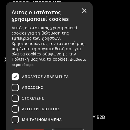
ΤΡΟΠΟΙ ΑΠΟΣΤΟΛΗΣ
×
Αυτός ο ιστότοπος
ΚΑΤΑΧΩΡΗΣΗ ΠΑΡΑΓΓΕΛΙΑΣ
χρησιμοποιεί cookies
ΠΟΛΙΤΙΚΗ ΕΠΙΣΤΡΟΦΩΝ
Αυτός ο ιστότοπος χρησιμοποιεί
cookies για τη βελτίωση της
ΑΚΥΡΩΣΗ ΠΑΡΑΓΓΕΛΙΑΣ
εμπειρίας των χρηστών.
Χρησιμοποιώντας τον ιστότοπό μας,
παρέχετε τη συγκατάθεσή σας για
όλα τα cookies σύμφωνα με την
Χρήσιμες Πληροφορίες
Πολιτική μας για τα cookies.
Διαβάστε
περισσότερα
ΣΧΕΤΙΚΑ ΜΕ ΕΜΑΣ
ΑΠΟΛΎΤΩΣ ΑΠΑΡΑΊΤΗΤΑ
ΠΕΛΑΤΕΣ ΧΟΝΔΡΙΚΗΣ
ΑΠΌΔΟΣΗΣ
ΔΗΜΙΟΥΡΓΙΑ ΛΟΓΑΡΙΑΣΜΟΥ
ΣΤΌΧΕΥΣΗΣ
ΠΟΛΙΤΙΚΗ COOKIES
ΛΕΙΤΟΥΡΓΙΚΌΤΗΤΑΣ
ΑIΤΗΣΗ ΔΗΜΙΟΥΡΓΙΑΣ ΛΟΓΑΡΙΑΣΜΟΥ B2B
ΜΗ ΤΑΞΙΝΟΜΗΜΈΝΑ
ΔΙΕΘΝΕΙΣ ΠΕΛΑΤΕΣ