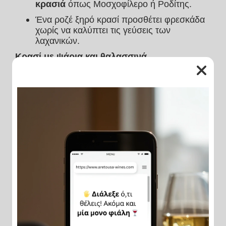
κρασιά
 όπως Μοσχοφίλερο ή Ροδίτης.
Ένα ροζέ ξηρό κρασί προσθέτει φρεσκάδα 
χωρίς να καλύπτει τις γεύσεις των 
λαχανικών.
Κρασί με ψάρια και θαλασσινά
Ψάρια στη σχάρα, καλαμάρια και γαρίδες 
αγαπούν τα 
τραγανά λευκά κρασιά
 όπως 
Ασύρτικο ή Sauvignon Blanc.
Για χταπόδι ή πιο λιπαρό ψάρι (π.χ. 
σολομό), δοκιμάστε 
ένα ελαφρύ κόκκινο
(π.χ. Ξινόμαυρο, Pinot Noir) σε χαμηλή 
θερμοκρασία.
Κρασί με κρέας
Κοτόπουλο με λεμόνι πάει με λευκά κρασιά 
(π.χ. Chardonnay χωρίς βαρέλι).
Μοσχαράκι κοκκινιστό ή χοιρινό στο 
φούρνο ζητούν γεμάτα κόκκινα κρασιά 
όπως Μαυροτράγανο, Αγιωργίτικο ή Syrah.